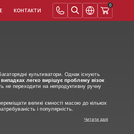
0
E
КОНТАКТИ
агаторядні культиватори. Однак існують
 випадках легко вирішує проблему візок
ть не переходити на непродуктивну ручну
переміщати великі ємності масою до кількох
атребуваність і популярність.
Читати далі