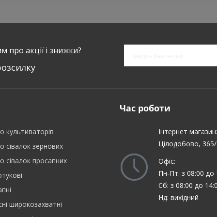
м про акції і знижки?
розсилку
Час роботи
о культиваторів
Інтернет магазин
Цілодобово, 365/
о сівалок зернових
о сівалок просапних
Офіс:
Пн-Пт: з 08:00 до 
отукові
Сб: з 08:00 до 14:
апні
Нд: вихідний
сні широкозахватні