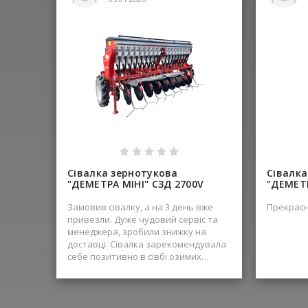
Сівалка зернотукова
Сівалка
"ДЕМЕТРА МІНІ" СЗД 2700V
"ДЕМЕТР
Замовив сівалку, а на 3 день вже
Прекрасн
привезли. Дуже чудовий сервіс та
менеджера, зробили знижку на
доставці. Сівалка зарекомендувала
себе позитивно в сівбі озимих
зернових. Спробував навіть посіяти
по стерні сої, через дощі не можна
було обробити грунт. Сходи вийшли
хороші, сівалка із своєю задачою