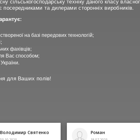
сну сільськогосподарську техніку даного класу власног
в, є посередниками та дилерами сторонніх виробників.
арантує:
 створеної на базі передових технологій;
;
них фахівців;
ля Вас способом;
 України.
ня для Ваших полів!
Володимир Святенко
Роман
03.10.2025
18.07.2025