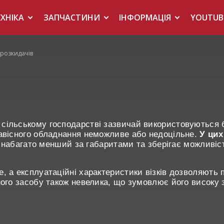
ЕХНІКА
ЗАПЧАСТИНИ
ІНФОРМАЦІЯ
YOUTUB
 розкидачів
сільському господарстві зазвичай використовуються б
навісного обладнання неможливе або недоцільне.
У цих
 набагато менший за габаритами та зберігає можливіс
, а експлуатаційні характеристики візків дозволяють 
ного засобу також невелика, що зумовлює його високу з