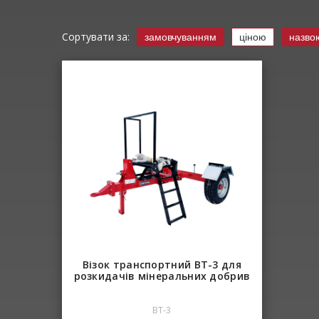
Сортувати за:
замовчуванням
ціною
назво
Візок транспортний ВТ-3 для
розкидачів мінеральних добрив
ВТ-3