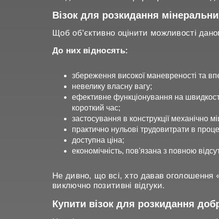
Робоча ширина розкидання, до 30 м
Кількість персоналу (тракторист-
Візок для розкидання мінеральних
оператор) 1 чол. Потужність трактора, не
менше 80 к.с.
Щоб об’єктивно оцінити можливості даног
До них відносять:
збереження високої маневреності та впе
невелику власну вагу;
ефективне функціонування на швидкостя
короткий час;
застосування в конструкції механічно міц
практично нульові трудовитрати в процес
доступна ціна;
економічність, пов'язана з повною відс
Не дивно, що всі, хто давав оголошення 
виключно позитивні відгуки.
Купити візок для розкидання доб