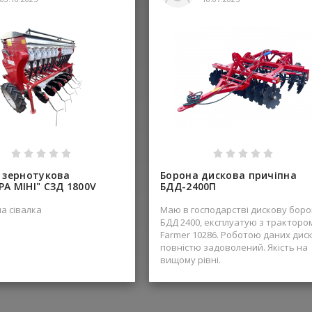
 зернотукова
Борона дискова причіпна
А МІНІ" СЗД 1800V
БДД-2400П
а сівалка
Маю в господарстві дискову боро
БДД 2400, експлуатую з тракторо
Farmer 10286. Роботою даних диск
повністю задоволений. Якість на
вищому рівні.