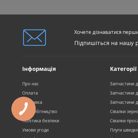
справилась. Агрегатується із
трактором МТЗ 82. Добре підійде для
невеликих фермерів одноосібників,
які займаються городами, сіяти і
переїжджати одне задоволення.
Хочете дізнаватися перши
Рекомендую, хоче весняна сівба
попереду. P.S. Вразила
Підпишіться на нашу 
прискіпливість до деталей на
сівалці, а саме заокруглені зайки із
шляпками на кришці бункера щоб не
поранитись.
Інформація
Категорії
Про нас
Запчастини д
Оплата
Запчастини д
Доставка
Запчастини д
Співробітництво
Сівалки зерн
Політика безпеки
Сівалки прос
Умови угоди
Плуги швидкі