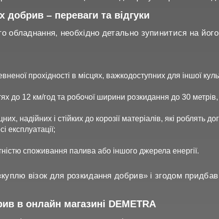
 добрив – переваги та відгуки
о обладнання, необхідно детально зупинитися на його
вненої прохідності в місцях, важкодоступних для іншої куль
х до 12 км/год та робочої ширини розкидання до 30 метрів,
них, надійних і стійких до корозії матеріалів, які роблять 
і експлуатації;
утністю споживання палива або іншого джерела енергії.
«куплю візок для розкидання добрив» і згодом придбав 
рив в онлайн магазині DEMETRA