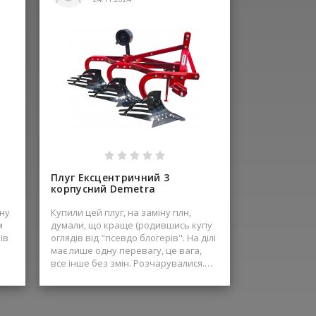
Плуг Ексцентричний 3
корпусний Demetra
ну
Купили цей плуг, на заміну плн,
м
думали, що краще (родившись купу
ів
оглядів від "псевдо блогерів". На ділі
має лише одну перевагу, це вага,
все інше без змін. Розчарувалися.
Доставка швидка, робота
менеджера теж хороша.