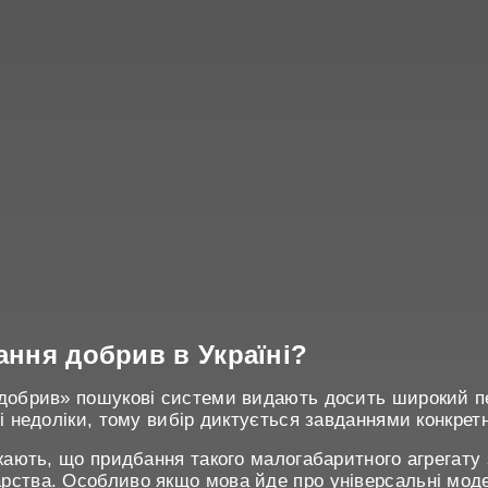
ання добрив в Україні?
добрив» пошукові системи видають досить широкий пере
і недоліки, тому вибір диктується завданнями конкрет
ажають, що придбання такого малогабаритного агрегату
ства. Особливо якщо мова йде про універсальні моделі