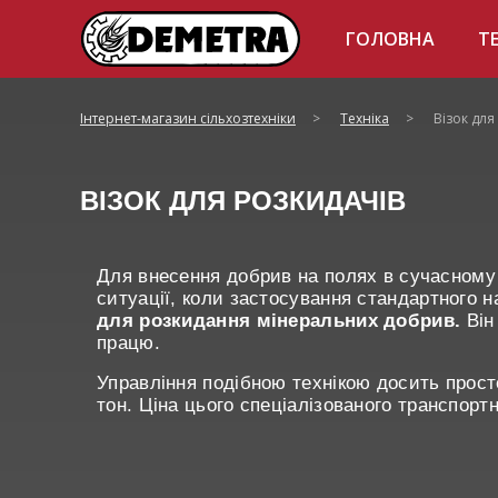
ГОЛОВНА
Т
Інтернет-магазин сільхозтехніки
>
Техніка
>
Візок для
ВІЗОК ДЛЯ РОЗКИДАЧІВ
Для внесення добрив на полях в сучасному 
ситуації, коли застосування стандартного 
для розкидання мінеральних добрив.
Він
працю.
Управління подібною технікою досить просте
тон. Ціна цього спеціалізованого транспорт