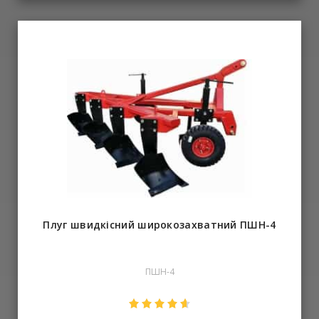
налипає на відвал Вимагають менше тяги, до 20%
Поліпшують розкришення ґрунту Камені не застряють між
пластинами Характеристика 3-х корпусного плуга:
Продуктивність, га/година - 1,05-1,10 Робоча швидкість, км/
год - 7-8 км Транспортна швидкість, км/год, трохи більше -
15-20 Ширина захвату, м – 1,05 Ширина захвату корпусу – 35
см Максимальна глибина – 35 см Висота – 680 мм Потужність
трактора – 60-90 л.с. Вага – 452 кг
Плуг швидкісний широкозахватний ПШН-4
ПШН-4