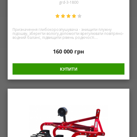
grd-3-1800
Призначення глибокорозпушувача - знищити плужну
підошву, зберегти вологу,допомогти врегулювати повітряно-
водний баланс, підвищити рівень родючості.
Глибокорозпушувач ГРД сприяє: створенню умов для
накопичення запасів вологи з повітря і рівномірному її
розподіленню; збільшенню пористості та покращенню
160 000
грн
капілярної системи ґрунту; активації біологічних процесів,
що зумовлюють активний розвиток кореневої системи
культур та збільшення врожайності на 12-18%; видаленню
надлишків дощових та талих вод; скороченню опору ґрунту
КУПИТИ
під час проходження тракторів з іншими обладнанням.
Відбувається шляхом зменшення щільності ґрунту, а це
призводить до економії палива, паливно-мастильних
матеріалів та зниженню навантаження на сервіс; Основні
технічні характеристики Тип навісний Ширина обробки, м
1,5 (1,8) Потужність трактора від, к. с. 80 Рабоча швидкість, км/
г 7-10 Глибина обробки, см До 50 Кількість стійок (з
боковими розпушувачами), шт. 3 Відстань між стійками, см
75 Діаметр зубчатого котка, см: Основа; (описана від
окружності по зубу) 22 54 Габаритні розміри, не більше:
довжина, м 2,3 ширина, м 2,1 висота, м 1,34 Маса, кг 780