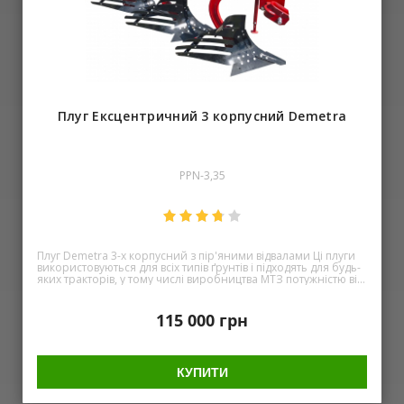
Плуг Ексцентричний 3 корпусний Demetra
PPN-3,35
Плуг Demetra 3-х корпусний з пір'яними відвалами Ці плуги
використовуються для всіх типів ґрунтів і підходять для будь-
яких тракторів, у тому числі виробництва МТЗ потужністю від
60к.с. до 200 л.с. Плуги відрізняються високою надійністю і
довговічністю в роботі. Гвинтоподібна форма відвалу
забезпечує повний оберт пласта і створює найкращі умови
115 000
грн
для розкладання пожнивних залишків. На корпусах
встановлені подовжувачі відвалів, які покращують укладання
пласта. Особлива форма лемешів сприяє зниженню опору
та забезпечує гарний хід плуга, що добре тримає глибину. А
КУПИТИ
так само долото зроблено з високоміцної сталі, що підвищує
його термін служби. Основні особливості плуга: Пір'яні
корпуси адаптовані до будь-якого типу ґрунту Земля не