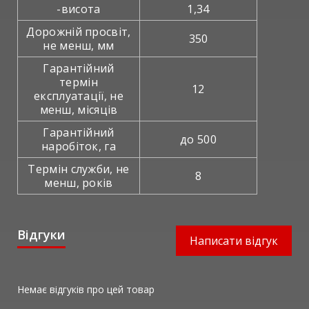
-висота
1,34
Дорожній просвіт,
350
не менш, мм
Гарантійний
термін
12
експлуатації, не
менш, місяців
Гарантійний
до 500
наробіток, га
Термін служби, не
8
менш, років
Відгуки
Написати відгук
Немає відгуків про цей товар