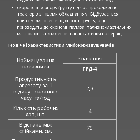
скороченню опору ґрунту під час проходження
тракторів з іншими обладнанням. Відбувається
шляхом зменшення щільності ґрунту, а це
призводить до економії палива, паливно-мастильних
матеріалів та зниженню навантаження на сервіс;
Технічні характеристики глибокорозпушувачів
Значення
Найменування
показника
ГРД-4
Продуктивність
агрегату за 1
2,3
годину основного
часу, га/год
Кількість робочих
4
лап, шт.
Відстань між
75
стійками, см.