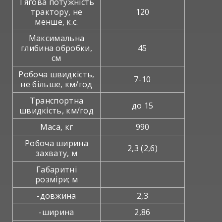
Тягова потужність
трактору, не
120
менше, к.с.
Максимальна
глибина обробки,
45
см
Робоча швидкість,
7-10
не більше, км/год
Транспортна
до 15
швидкість, км/год
Маса, кг
990
Робоча ширина
2,3 (2,6)
захвату, м
Габаритні
розміри; м
-довжина
2,3
-ширина
2,86