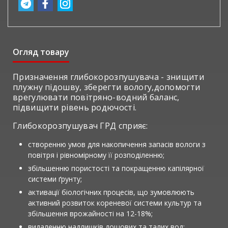
Огляд товару
Призначення глибокорозпушувача - знищити
плужну підошву, зберегти вологу,допомогти
врегулювати повітряно-водний баланс,
підвищити рівень родючості.
Глибокорозпушувач ГРД сприяє:
створенню умов для накопичення запасів вологи з
повітря і рівномірному її розподіленню;
збільшенню пористості та покращенню капілярної
системи ґрунту;
активації біологічних процесів, що зумовлюють
активний розвиток кореневої системи культур та
збільшення врожайності на 12-18%;
видаленню надлишків дощових та талих вод;