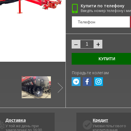
Купити по телефону
Введіть номер телефону і м
−
+
КУПИТИ
Порадьте колегам
Доставка
Кредит
У той же день при
Умови пільгового
замовленні до 16:00
кредитування