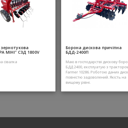
1 1 1 1 2 2 2 2 2 11
обочих органів (дисків), см
аки дисків,
робочих органів , см 90
 зернотукова
Борона дискова причіпна
А МІНІ" СЗД 1800V
БДД-2400П
а сівалка
Маю в господарстві дискову боро
БДД 2400, експлуатую з тракторо
Farmer 10286. Роботою даних диск
повністю задоволений. Якість на
вищому рівні.