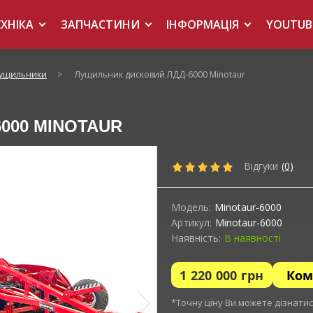
ЕХНІКА
ЗАПЧАСТИНИ
ІНФОРМАЦІЯ
YOUTUB
лущильники
>
Лущильник дисковий ЛДД-6000 Minotaur
000 MINOTAUR
Відгуки
(0)
Модель:
Minotaur-6000
Артикул:
Minotaur-6000
Наявність:
В наявності
1 220 000
грн
Ком
*Точну ціну Ви можете дізнати