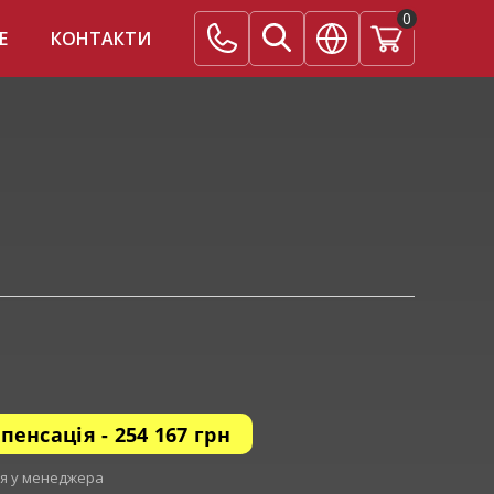
0
E
КОНТАКТИ
пенсація -
254 167 грн
ся у менеджера