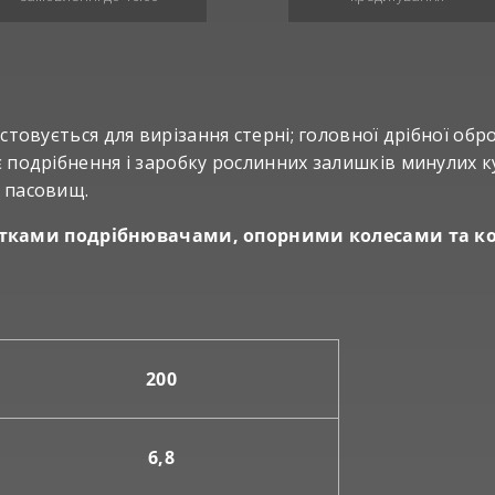
товується для вирізання стерні; головної дрібної обро
є подрібнення і заробку рослинних залишків минулих ку
і пасовищ.
тками подрібнювачами, опорними колесами та к
200
6,8