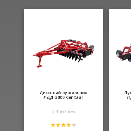
Дисковий лущильник
Лу
ЛДД-3000 Centaur
Л
ldd-3000 new