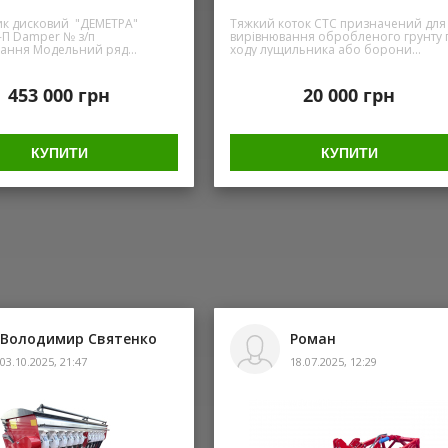
к дисковий "ДЕМЕТРА"
Тяжкий коток СТС призначений для
Damper № з/п
вирівнювання обробленого грунту 
ельний ряд
ходу лущильника або борони
П
Агрегатується з Дисковими
Н
лущильниками та дисковими
боронами Ціна вказана за 1 пог.м
453 000
грн
20 000
грн
котка
пний
КУПИТИ
КУПИТИ
нше, к.с. 80 80 100 100
/год 2,8 2,8 3,4 3,4 4,6
,0
женні, м -довжина 5,2
Володимир Святенко
Роман
тному положенні, м
03.10.2025, 21:47
18.07.2025, 12:29
не більше, км/год 20 10
робочих органів, шт. -