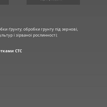
бки ґрунту; обробки грунту під зернові,
льтур і зірваної рослинності;
отками СТС