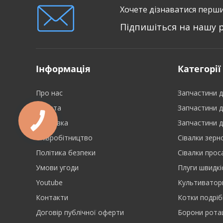
Хочете дізнаватися перши
Підпишіться на нашу 
Інформація
Категорії
Про нас
Запчастини д
Оплата
Запчастини д
Доставка
Запчастини д
Співробітництво
Сівалки зерн
Політика безпеки
Сівалки прос
Умови угоди
Плуги швидкі
Youtube
Культиватор
Контакти
Котки подріб
Договір публічної оферти
Борони ротац