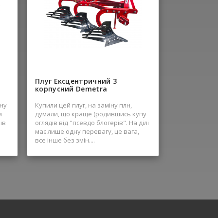
Плуг Ексцентричний 3
корпусний Demetra
ну
Купили цей плуг, на заміну плн,
м
думали, що краще (родившись купу
ів
оглядів від "псевдо блогерів". На ділі
має лише одну перевагу, це вага,
все інше без змін....