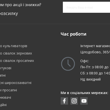
м про акції і знижки?
розсилку
Час роботи
о культиваторів
Інтернет магазин
Цілодобово, 365/
о сівалок зернових
о сівалок просапних
Офіс:
Пн-Пт: з 08:00 до 
отукові
Сб: з 08:00 до 14:
апні
Нд: вихідний
сні широкозахватні
и просапні
Ми в соціальних мережах:
нювачі
ійні