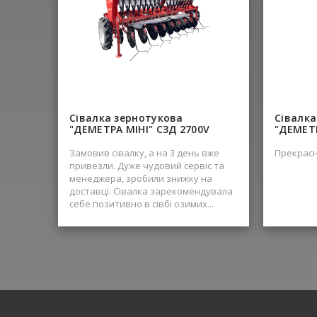
прикотуючих катків 
Діаметр р
51/56 12 Відстань між робочими
органами ,см 25 13 Кут ат
град 20 14 Відстань між рядами
Сівалка зернотукова
Сівалка
"ДЕМЕТРА МІНІ" СЗД 2700V
"ДЕМЕТР
Замовив сівалку, а на 3 день вже
Прекрасн
привезли. Дуже чудовий сервіс та
менеджера, зробили знижку на
доставці. Сівалка зарекомендувала
себе позитивно в сівбі озимих...