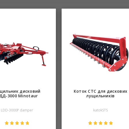
щильник дисковий
Коток СТС для дискових
ДД-3000 Minotaur
лущильників
LDD-3000P damper
katokSTS