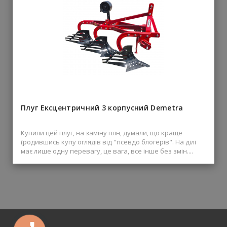
Плуг Ексцентричний 3 корпусний Demetra
Купили цей плуг, на заміну плн, думали, що краще
(родившись купу оглядів від "псевдо блогерів". На ділі
має лише одну перевагу, це вага, все інше без змін....