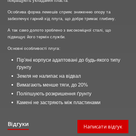
покращують укладання пласта.
Особлива форма лемешів сприяє зниженню опору та
забезпечує гарний хід плуга, що добре тримає глибину.
А так само долото зроблено з високоміцної сталі, що
підвищує його термін служби.
Основні особливості плуга:
Пір'яні корпуси адаптовані до будь-якого типу
ґрунту
Земля не налипає на відвал
Вимагають менше тяги, до 20%
Поліпшують розкришення ґрунту
Камені не застряють між пластинами
Відгуки
Написати відгук