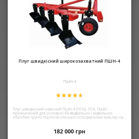
Плуг швидкісний широкозахватний ПШН-4
ПШН-4
Плуг швидкісний навісний ПШН-4 (ПСКу, ПСК, ПШК) -
призначений для основної безвідвальної і відвальної
обробки грунту під посів сільськогосподарських культур на
глибину 350 мм . При обробці грунту плуг утворює акуратні
борозни ступінчастою форми, які затримують вологу. Така
можливість дозволяє рекомендувати модель для
182 000
грн
використання на ділянках з ухилом, небезпечних швидкою
втратою вологи. Устаткування може встановлюватися на