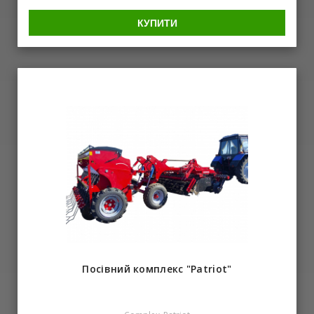
трактори потужністю 180 к.с. і використовуватися на полях з
рівним рельєфом, ухилом до 8? і будь-яким типом ґрунту. В
КУПИТИ
процесі роботи трактор рухається не по борозні, а по рівній
поверхні поля, що виключає брак мастильних матеріалів в
лівій частині трансмісії трактора. Висока продуктивність
плуга ПШН-4 досягається завдяки новій конструкції
робочого органу де замість польової дошки встановлено
протидіючий леміш (ніж), що дозволило знизити тягове
зусилля на плуг на 40% і збільшити ширину захвату одного
робочого органу. Характеристики плуга: Продуктивність -
1,6-1,9 га / год Ширина захвату - 2,4 м Ширина корпусу - 600
мм Робоча швидкість - 10 км / год Кількість корпусів - 4 корп.
Глибина обробки - 250-350 мм Маса - 840 кг Потужність
трактора - від 150 к.с.
Посівний комплекс "Patriot"