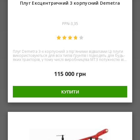
Плуг Ексцентричний 3 корпусний Demetra
PPN-3,35
Плуг Demetra 3-х корпусний з пір'яними відвалами Ці плуги
використовуються для всіх типів ґрунтів і підходять для будь-
яких тракторів, у тому числі виробництва МТЗ потужністю від
60к.с. до 200 л.с. Плуги відрізняються високою надійністю і
довговічністю в роботі. Гвинтоподібна форма відвалу
забезпечує повний оберт пласта і створює найкращі умови
115 000
грн
для розкладання пожнивних залишків. На корпусах
встановлені подовжувачі відвалів, які покращують укладання
пласта. Особлива форма лемешів сприяє зниженню опору
та забезпечує гарний хід плуга, що добре тримає глибину. А
КУПИТИ
так само долото зроблено з високоміцної сталі, що підвищує
його термін служби. Основні особливості плуга: Пір'яні
корпуси адаптовані до будь-якого типу ґрунту Земля не
налипає на відвал Вимагають менше тяги, до 20%
Поліпшують розкришення ґрунту Камені не застряють між
пластинами Характеристика 3-х корпусного плуга:
Продуктивність, га/година - 1,05-1,10 Робоча швидкість, км/
год - 7-8 км Транспортна швидкість, км/год, трохи більше -
15-20 Ширина захвату, м – 1,05 Ширина захвату корпусу – 35
см Максимальна глибина – 35 см Висота – 680 мм Потужність
трактора – 60-90 л.с. Вага – 452 кг