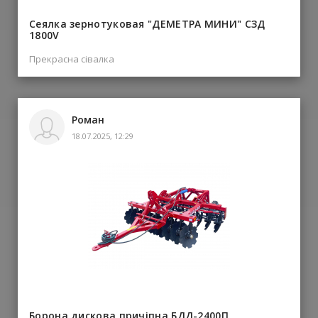
Сеялка зернотуковая "ДЕМЕТРА МИНИ" СЗД
1800V
Прекрасна сівалка
Роман
18.07.2025, 12:29
Борона дискова причіпна БДД-2400П