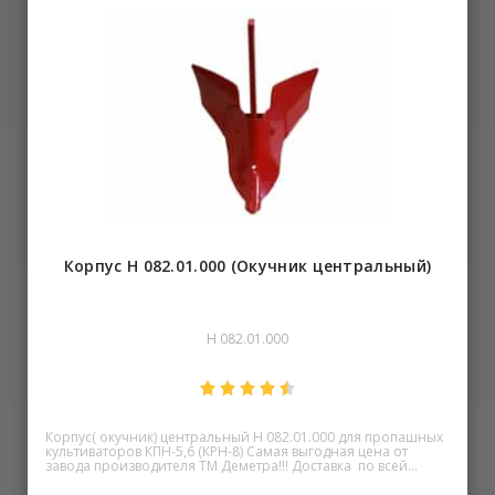
Корпус Н 082.01.000 (Окучник центральный)
Н 082.01.000
Корпус( окучник) центральный Н 082.01.000 для пропашных
культиваторов КПН-5,6 (КРН-8) Самая выгодная цена от
завода производителя ТМ Деметра!!! Доставка по всей
Украине удобным для Вас способом (Новая Почта,
самовывоз).