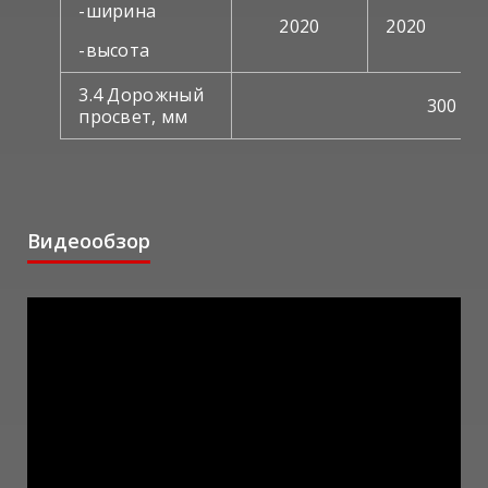
-ширина
2020
2020
-высота
3.4 Дорожный
300
просвет, мм
Видеообзор