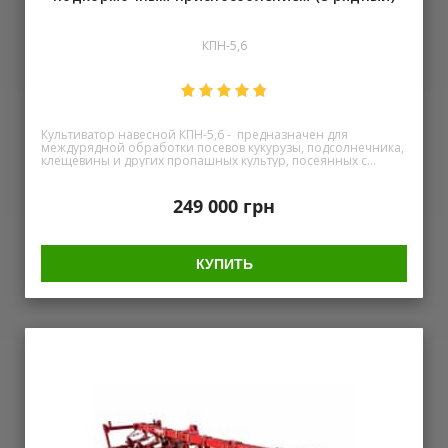
КПН-5,6
Культиватор навесной КПН-5,6 - предназначен для
междурядной обработки посевов кукурузы, подсолнечника,
клещевины и других пропашных культур, посеянных с
междурядьями 600, 700, 900 мм, с полным подрезанием
сорняков, качественным рыхлением почвы с
одновременным внесением сыпучих минеральных
249 000
грн
удобрений (туков). Параллелограммная подвеска секций
рабочих органов обеспечивает копирование рельефа
почвы, шины атмосферного давления и обрезиненные
катки культиватора обеспечивают их самоочищение от
КУПИТЬ
налипшей грязи, предусмотрен вариант использования
культиватора для сплошной культивации с использованием
лап плоскорежущих односторонних. Преимущества нашего
культиватора: Подкормочное приспособление
Качественные полимерные бункера, стойкие к
ультрафиолетовому излучению и механическому
воздействию Металлический вал-шнек В редукторе
установлены стальные шестерни Усиленная секция,с
толщиной планки 16 мм Все узлы секции на подшипниках
Держатели рабочих органов стального литья Атмосферная
(мягкая) шина Транспортное устройство Порошковая
покраска Антикоррозийное гальваническое покрытие
некоторых деталей Наименование параметра Значение
параметра КПН-4,2 КПН-5,6 КПН-8,4 1 Общие характеристики
1.1 Тип культиватора навесное 1.2 Класс агрегатирования, л.